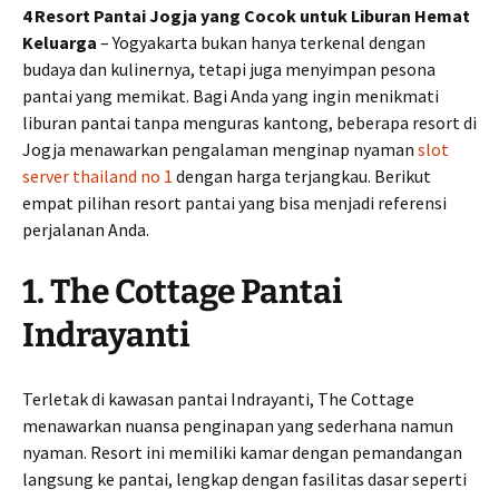
4 Resort Pantai Jogja yang Cocok untuk Liburan Hemat
Keluarga
– Yogyakarta bukan hanya terkenal dengan
budaya dan kulinernya, tetapi juga menyimpan pesona
pantai yang memikat. Bagi Anda yang ingin menikmati
liburan pantai tanpa menguras kantong, beberapa resort di
Jogja menawarkan pengalaman menginap nyaman
slot
server thailand no 1
dengan harga terjangkau. Berikut
empat pilihan resort pantai yang bisa menjadi referensi
perjalanan Anda.
1. The Cottage Pantai
Indrayanti
Terletak di kawasan pantai Indrayanti, The Cottage
menawarkan nuansa penginapan yang sederhana namun
nyaman. Resort ini memiliki kamar dengan pemandangan
langsung ke pantai, lengkap dengan fasilitas dasar seperti