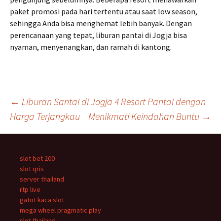
paket promosi pada hari tertentu atau saat low season,
sehingga Anda bisa menghemat lebih banyak. Dengan
perencanaan yang tepat, liburan pantai di Jogja bisa
nyaman, menyenangkan, dan ramah di kantong.
Navigasi
←
Liburan Santai di Jogja 4 Resort Pantai dengan
Harga Terjangkau
Menikmati Keindahan Buntu
→
Tulisan
slot bet 200
slot qris
server thailand
rtp live
gatot kaca slot
mega wheel pragmatic play
slot thailand