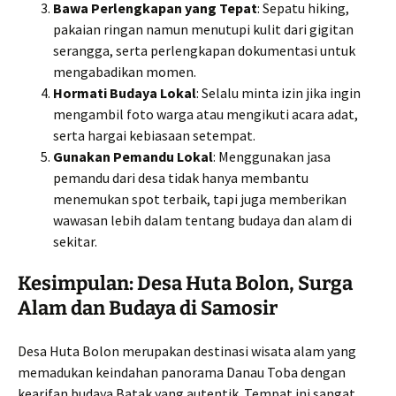
Bawa Perlengkapan yang Tepat
: Sepatu hiking,
pakaian ringan namun menutupi kulit dari gigitan
serangga, serta perlengkapan dokumentasi untuk
mengabadikan momen.
Hormati Budaya Lokal
: Selalu minta izin jika ingin
mengambil foto warga atau mengikuti acara adat,
serta hargai kebiasaan setempat.
Gunakan Pemandu Lokal
: Menggunakan jasa
pemandu dari desa tidak hanya membantu
menemukan spot terbaik, tapi juga memberikan
wawasan lebih dalam tentang budaya dan alam di
sekitar.
Kesimpulan: Desa Huta Bolon, Surga
Alam dan Budaya di Samosir
Desa Huta Bolon merupakan destinasi wisata alam yang
memadukan keindahan panorama Danau Toba dengan
kearifan budaya Batak yang autentik. Tempat ini sangat