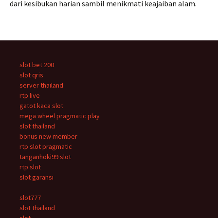
dari kesibukan harian sambil menikmati keajaiban alam.
slot bet 200
slot qris
server thailand
rtp live
gatot kaca slot
mega wheel pragmatic play
slot thailand
bonus new member
rtp slot pragmatic
tanganhoki99 slot
rtp slot
slot garansi
slot777
slot thailand