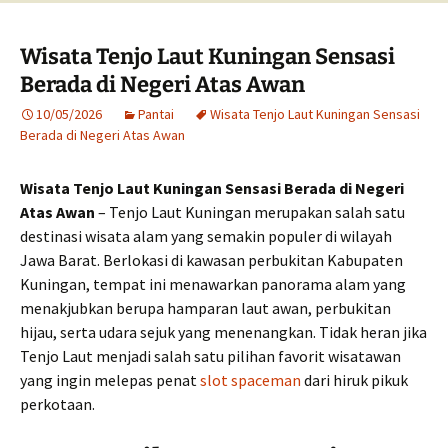
Wisata Tenjo Laut Kuningan Sensasi
Berada di Negeri Atas Awan
10/05/2026
Pantai
Wisata Tenjo Laut Kuningan Sensasi
Berada di Negeri Atas Awan
Wisata Tenjo Laut Kuningan Sensasi Berada di Negeri
Atas Awan
– Tenjo Laut Kuningan merupakan salah satu
destinasi wisata alam yang semakin populer di wilayah
Jawa Barat. Berlokasi di kawasan perbukitan Kabupaten
Kuningan, tempat ini menawarkan panorama alam yang
menakjubkan berupa hamparan laut awan, perbukitan
hijau, serta udara sejuk yang menenangkan. Tidak heran jika
Tenjo Laut menjadi salah satu pilihan favorit wisatawan
yang ingin melepas penat
slot spaceman
dari hiruk pikuk
perkotaan.