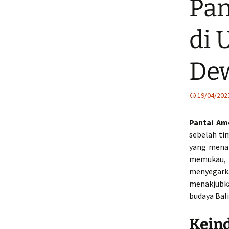
Pan
di 
De
19/04/202
Pantai Am
sebelah ti
yang menak
memukau,
menyegark
menakjubk
budaya Bali
Kein