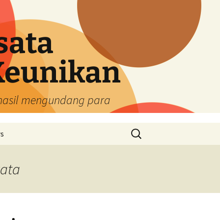
sata
Keunikan
rhasil mengundang para
Cari
ys
untuk:
wata