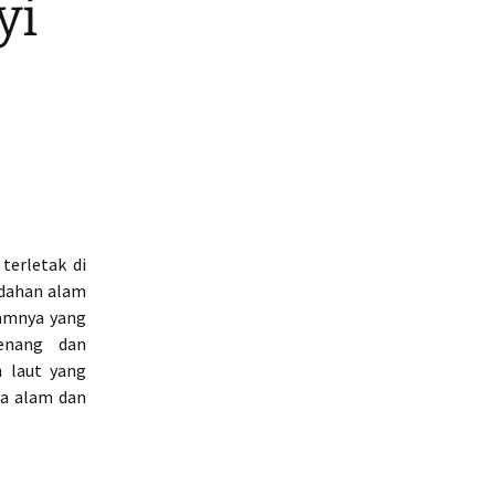
yi
terletak di
ndahan alam
lamnya yang
enang dan
 laut yang
a alam dan