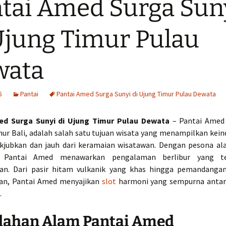
tai Amed Surga Sun
Ujung Timur Pulau
wata
5
Pantai
Pantai Amed Surga Sunyi di Ujung Timur Pulau Dewata
ed Surga Sunyi di Ujung Timur Pulau Dewata
– Pantai Amed 
mur Bali, adalah salah satu tujuan wisata yang menampilkan kei
jubkan dan jauh dari keramaian wisatawan. Dengan pesona a
 Pantai Amed menawarkan pengalaman berlibur yang t
an. Dari pasir hitam vulkanik yang khas hingga pemandangan
an, Pantai Amed menyajikan
slot
harmoni yang sempurna antar
.
dahan Alam Pantai Amed