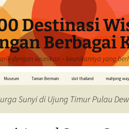
00 Destinasi Wi
ngan Berbagai 
tarik dengan keunikan – keunikannya yang be
Museum
Taman Bermain
slot thailand
mahjong wa
Surga Sunyi di Ujung Timur Pulau De