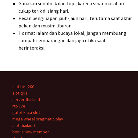
Gunakan sunblock dan topi, karena sinar matahari
cukup terik di siang hari.
Pesan penginapan jauh-jauh hari, terutama saat akhir
pekan dan musim liburan.
Hormati alam dan budaya lokal, jangan membuang
sampah sembarangan dan jaga etika saat
berinteraksi.
slot bet 200
slot qris
server thailand
rtp live
gatot kaca slot
mega wheel pragmatic play
slot thailand
bonus new member