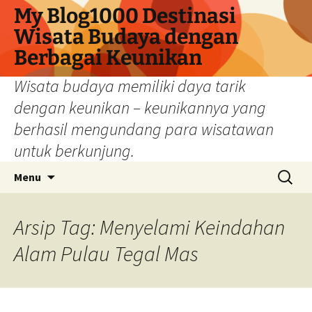
My Blog1000 Destinasi
Wisata Budaya dengan
Berbagai Keunikan
Wisata budaya memiliki daya tarik
dengan keunikan – keunikannya yang
berhasil mengundang para wisatawan
untuk berkunjung.
Langsung
Cari
Menu
ke
untuk:
isi
Arsip Tag: Menyelami Keindahan
Alam Pulau Tegal Mas