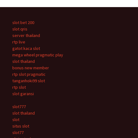
slot bet 200
slot qris
server thailand
rtp live
gatot kaca slot
mega wheel pragmatic play
slot thailand
bonus new member
rtp slot pragmatic
tanganhoki99 slot
rtp slot
slot garansi
slot777
slot thailand
slot
situs slot
slot77