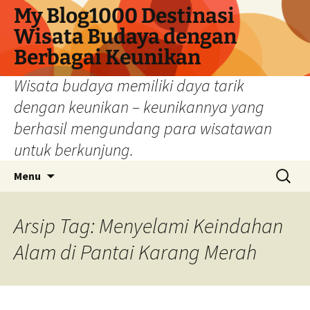
My Blog1000 Destinasi
Wisata Budaya dengan
Berbagai Keunikan
Wisata budaya memiliki daya tarik
dengan keunikan – keunikannya yang
berhasil mengundang para wisatawan
untuk berkunjung.
Langsung
Cari
Menu
ke
untuk:
isi
Arsip Tag: Menyelami Keindahan
Alam di Pantai Karang Merah