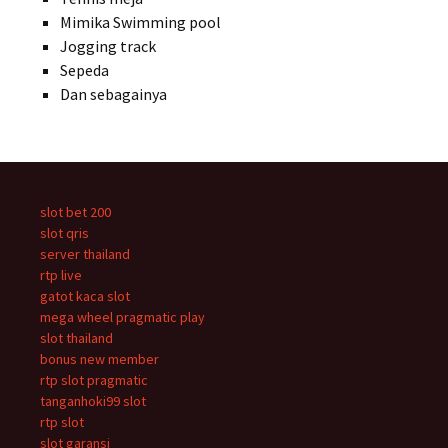
Mimika Swimming pool
Jogging track
Sepeda
Dan sebagainya
slot bet 200
slot qris
server thailand
rtp live
gatot kaca slot
mega wheel pragmatic play
slot thailand
bonus new member
rtp slot pragmatic
tanganhoki99 slot
rtp slot
slot garansi