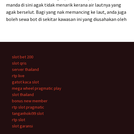
manda di sini agak tidak menarik kerana air lautnya yang
agak berselut. Bagi yang nak memancing ke laut, anda juga
boleh sewa bot di sekitar kawasan ini yang diusahakan oleh
slot bet 200
slot qris
server thailand
rtp live
gatot kaca slot
mega wheel pragmatic play
slot thailand
bonus new member
rtp slot pragmatic
tanganhoki99 slot
rtp slot
slot garansi