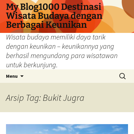
My Blog1000 Destinasi
Wisata Budaya dengan
Berbagai Keunikan
Wisata budaya memiliki daya tarik
dengan keunikan – keunikannya yang
berhasil mengundang para wisatawan
untuk berkunjung.
Langsung
Cari
Menu
ke
untuk:
isi
Arsip Tag: Bukit Jugra