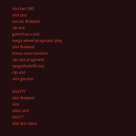
slot bet 200
slot qris
server thailand
rtp live
gatot kaca slot
mega wheel pragmatic play
slot thailand
bonus new member
rtp slot pragmatic
tanganhoki99 slot
rtp slot
slot garansi
slot777
slot thailand
slot
situs slot
slot77
slot qris dana