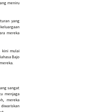
yang meniru
aturan yang
ekeluargaan
cara mereka
 kini mulai
Bahasa Bajo
 mereka.
yang sangat
u menjaga
oh, mereka
 diwariskan
ut.