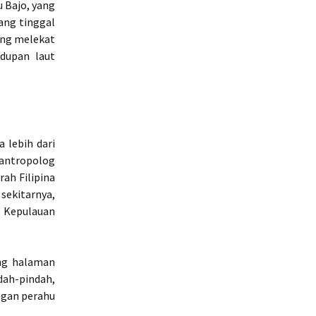
u Bajo, yang
ang tinggal
yang melekat
idupan laut
 lebih dari
 antropolog
ah Filipina
sekitarnya,
n Kepulauan
ung halaman
dah-pindah,
ngan perahu