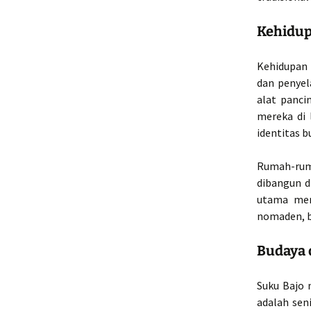
Kehidup
Kehidupan 
dan penyel
alat panci
mereka di 
identitas b
Rumah-rum
dibangun d
utama mer
nomaden, b
Budaya 
Suku Bajo 
adalah sen