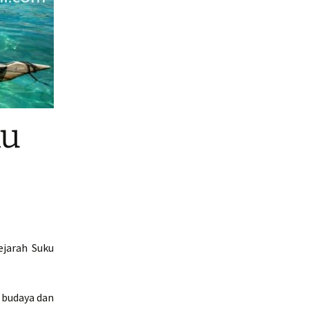
ku
ejarah Suku
 budaya dan