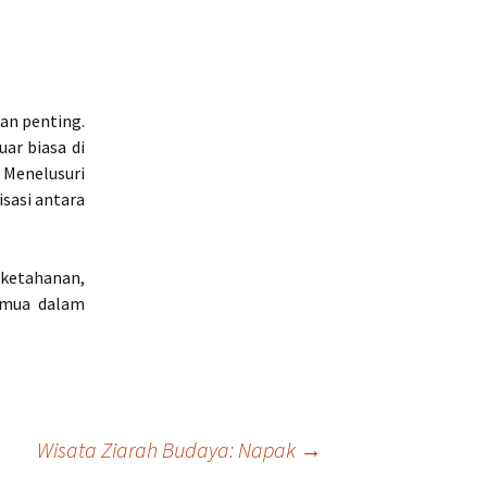
an penting.
ar biasa di
 Menelusuri
sasi antara
 ketahanan,
semua dalam
Wisata Ziarah Budaya: Napak
→