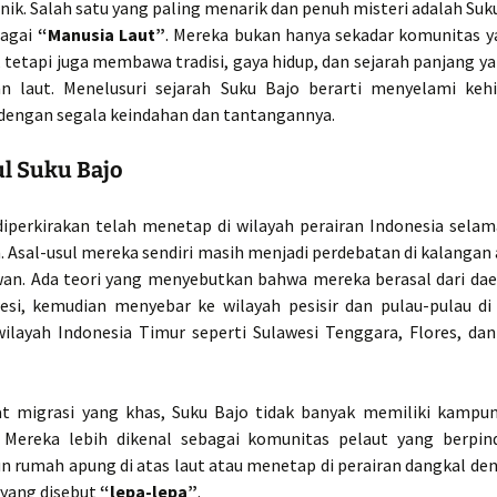
nik. Salah satu yang paling menarik dan penuh misteri adalah Suk
bagai
“Manusia Laut”
. Mereka bukan hanya sekadar komunitas y
t, tetapi juga membawa tradisi, gaya hidup, dan sejarah panjang 
n laut. Menelusuri sejarah Suku Bajo berarti menyelami keh
dengan segala keindahan dan tantangannya.
ul Suku Bajo
diperkirakan telah menetap di wilayah perairan Indonesia selama
n. Asal-usul mereka sendiri masih menjadi perdebatan di kalangan
wan. Ada teori yang menyebutkan bahwa mereka berasal dari daer
esi, kemudian menyebar ke wilayah pesisir dan pulau-pulau di 
ilayah Indonesia Timur seperti Sulawesi Tenggara, Flores, da
at migrasi yang khas, Suku Bajo tidak banyak memiliki kamp
Mereka lebih dikenal sebagai komunitas pelaut yang berpin
rumah apung di atas laut atau menetap di perairan dangkal de
 yang disebut
“lepa-lepa”
.