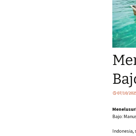
Men
Baj
07/10/202
Menelusur
Bajo: Manu
Indonesia,