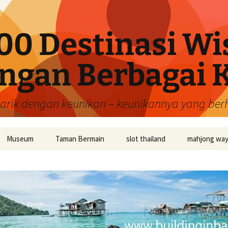
00 Destinasi Wi
ngan Berbagai 
tarik dengan keunikan – keunikannya yang be
Museum
Taman Bermain
slot thailand
mahjong wa