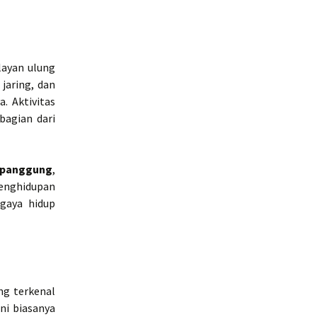
layan ulung
jaring, dan
. Aktivitas
bagian dari
 panggung
,
penghidupan
gaya hidup
ng terkenal
 ini biasanya