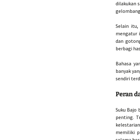
dilakukan 
gelombang 
Selain itu
mengatur i
dan gotong
berbagi has
Bahasa yan
banyak yan
sendiri ter
Peran d
Suku Bajo 
penting. 
kelestari
memiliki p
selama ber