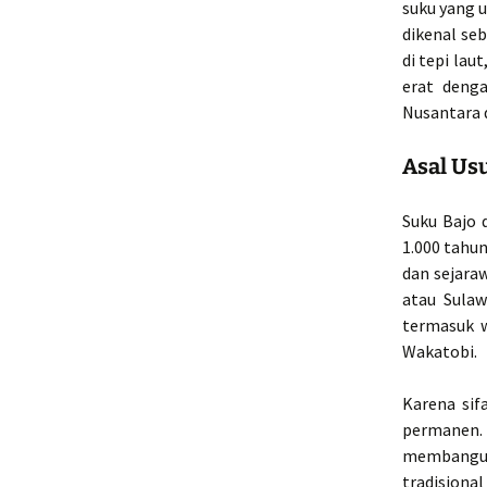
suku yang u
dikenal se
di tepi lau
erat denga
Nusantara 
Asal Us
Suku Bajo 
1.000 tahu
dan sejara
atau Sulaw
termasuk w
Wakatobi.
Karena sif
permanen. 
membangun 
tradisional