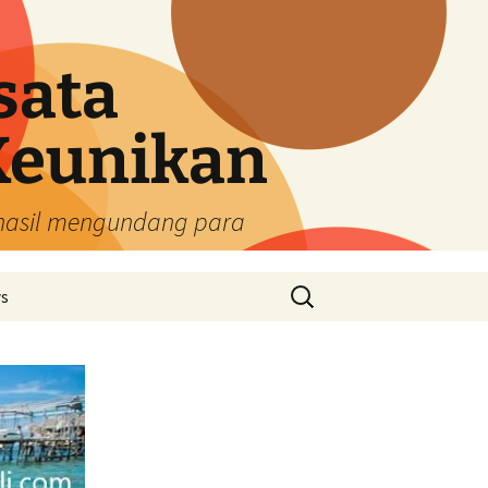
sata
Keunikan
rhasil mengundang para
Cari
ys
untuk: