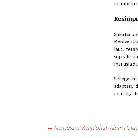
mempermud
Kesimp
Suku Bajo 
Mereka tid
laut, teta
sejarah da
manusia da
Sebagai ma
adaptasi, 
menjaga da
Navigasi
←
Menyelami Keindahan Alam Pulau