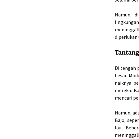
Namun, di
lingkunga
meninggalk
diperlukan
Tantang
Di tengah 
besar. Mod
naiknya p
mereka. Ba
mencari pek
Namun, ada
Bajo, sepe
laut. Bebe
meninggal