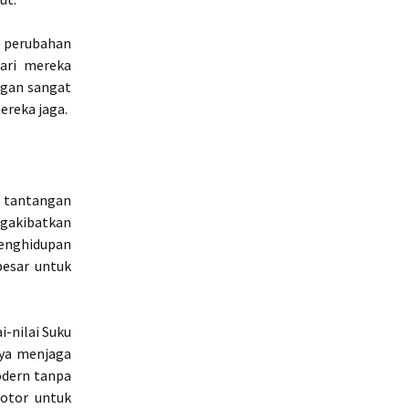
 perubahan
ari mereka
ngan sangat
ereka jaga.
 tantangan
ngakibatkan
enghidupan
besar untuk
-nilai Suku
nya menjaga
odern tanpa
otor untuk