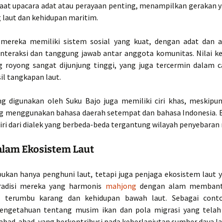
saat upacara adat atau perayaan penting, menampilkan gerakan 
laut dan kehidupan maritim.
, mereka memiliki sistem sosial yang kuat, dengan adat dan 
nteraksi dan tanggung jawab antar anggota komunitas. Nilai k
 royong sangat dijunjung tinggi, yang juga tercermin dalam 
il tangkapan laut.
g digunakan oleh Suku Bajo juga memiliki ciri khas, meskipun
g menggunakan bahasa daerah setempat dan bahasa Indonesia. 
diri dari dialek yang berbeda-beda tergantung wilayah penyebaran
alam Ekosistem Laut
bukan hanya penghuni laut, tetapi juga penjaga ekosistem laut 
Tradisi mereka yang harmonis
mahjong
dengan alam membant
an terumbu karang dan kehidupan bawah laut. Sebagai cont
engetahuan tentang musim ikan dan pola migrasi yang telah
abad-abad, yang berkontribusi pada keberlanjutan sumber daya la