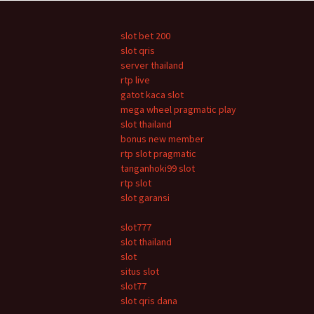
Tulisan
slot bet 200
slot qris
server thailand
rtp live
gatot kaca slot
mega wheel pragmatic play
slot thailand
bonus new member
rtp slot pragmatic
tanganhoki99 slot
rtp slot
slot garansi
slot777
slot thailand
slot
situs slot
slot77
slot qris dana