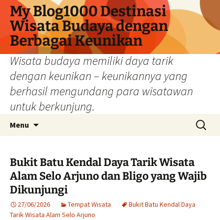
My Blog1000 Destinasi
Wisata Budaya dengan
Berbagai Keunikan
Wisata budaya memiliki daya tarik
dengan keunikan – keunikannya yang
berhasil mengundang para wisatawan
untuk berkunjung.
Langsung
Cari
Menu
ke
untuk:
isi
Bukit Batu Kendal Daya Tarik Wisata
Alam Selo Arjuno dan Bligo yang Wajib
Dikunjungi
27/06/2026
Tempat Wisata
Bukit Batu Kendal Daya
Tarik Wisata Alam Selo Arjuno