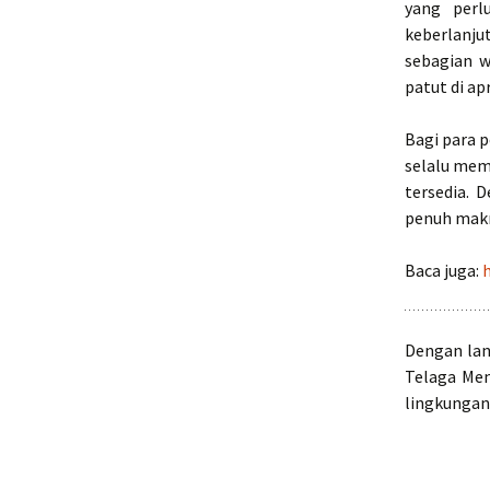
yang perl
keberlanj
sebagian w
patut di apr
Bagi para 
selalu meme
tersedia.
penuh mak
Baca juga:
Dengan lan
Telaga Men
lingkungan