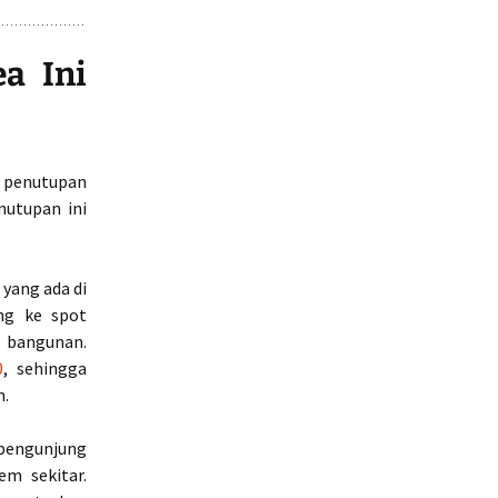
a Ini
 penutupan
nutupan ini
 yang ada di
ng ke spot
 bangunan.
0
, sehingga
n.
 pengunjung
m sekitar.