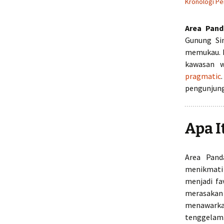
Kronologi P
Area Pan
Gunung Si
memukau. N
kawasan w
pragmatic
pengunjung
Apa I
Area Pand
menikmati 
menjadi fa
merasakan
menawarka
tenggelam