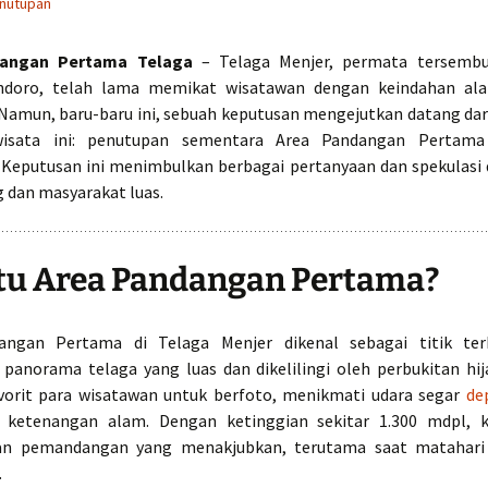
enutupan
dangan Pertama Telaga
– Telaga Menjer, permata tersembun
ndoro, telah lama memikat wisatawan dengan keindahan al
amun, baru-baru ini, sebuah keputusan mengejutkan datang dar
isata ini: penutupan sementara Area Pandangan Pertam
. Keputusan ini menimbulkan berbagai pertanyaan dan spekulasi 
 dan masyarakat luas.
tu Area Pandangan Pertama?
angan Pertama di Telaga Menjer dikenal sebagai titik ter
panorama telaga yang luas dan dikelilingi oleh perbukitan hija
vorit para wisatawan untuk berfoto, menikmati udara segar
de
 ketenangan alam. Dengan ketinggian sekitar 1.300 mdpl, k
n pemandangan yang menakjubkan, terutama saat matahari 
.