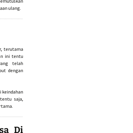
 memutuskan
aan ulang.
r, terutama
n ini tentu
ang telah
but dengan
i keindahan
tentu saja,
ertama.
sa Di