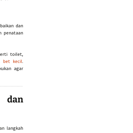
baikan dan
n penataan
rti toilet,
t bet kecil
.
kukan agar
n dan
an langkah