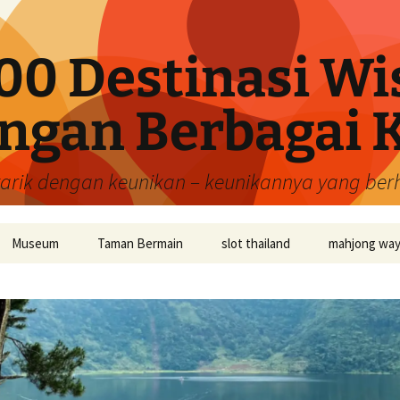
00 Destinasi Wi
ngan Berbagai 
tarik dengan keunikan – keunikannya yang be
Museum
Taman Bermain
slot thailand
mahjong wa