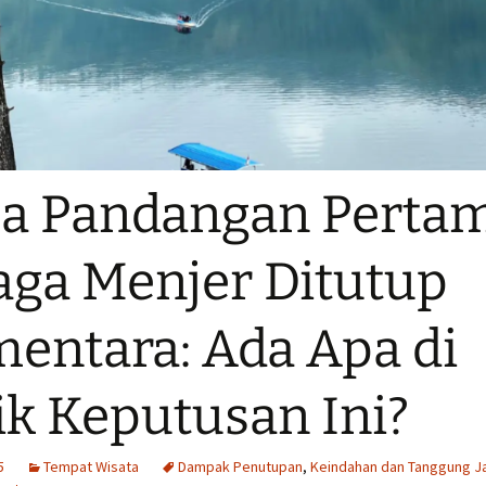
a Pandangan Perta
aga Menjer Ditutup
entara: Ada Apa di
ik Keputusan Ini?
5
Tempat Wisata
Dampak Penutupan
,
Keindahan dan Tanggung 