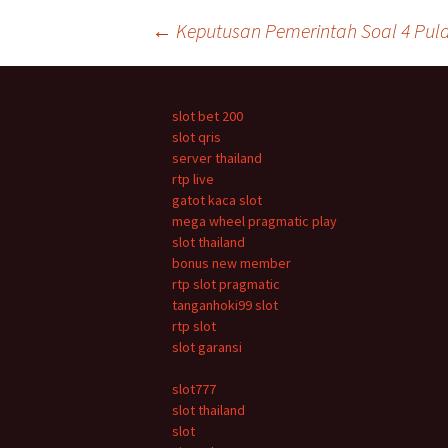
Navigasi
←
Keputusan Pemerintah Soal 4 Pula
Tulisan
slot bet 200
slot qris
server thailand
rtp live
gatot kaca slot
mega wheel pragmatic play
slot thailand
bonus new member
rtp slot pragmatic
tanganhoki99 slot
rtp slot
slot garansi
slot777
slot thailand
slot