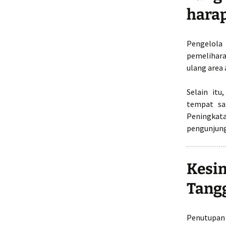
hara
Pengelola
pemelihar
ulang area
Selain itu
tempat sa
Peningkat
pengunjung
Kesi
Tang
Penutupan