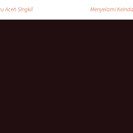
u Aceh Singkil
Menyelami Keinda