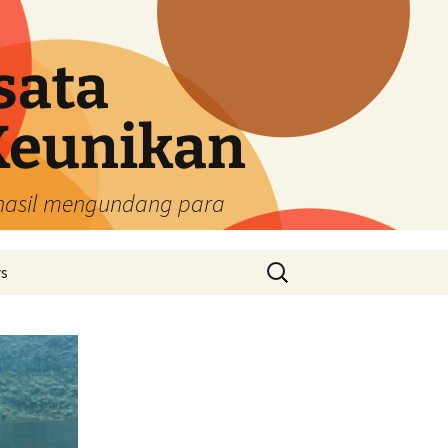
sata
Keunikan
rhasil mengundang para
Cari
ys
untuk: