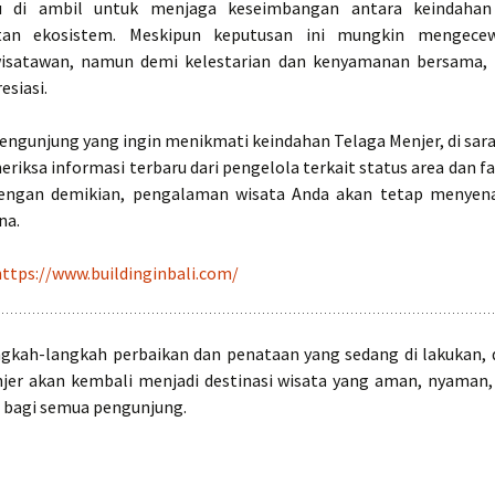
u di ambil untuk menjaga keseimbangan antara keindaha
utan ekosistem. Meskipun keputusan ini mungkin mengece
isatawan, namun demi kelestarian dan kenyamanan bersama, 
esiasi.
pengunjung yang ingin menikmati keindahan Telaga Menjer, di sar
riksa informasi terbaru dari pengelola terkait status area dan fa
 Dengan demikian, pengalaman wisata Anda akan tetap menyen
na.
https://www.buildinginbali.com/
gkah-langkah perbaikan dan penataan yang sedang di lakukan, 
jer akan kembali menjadi destinasi wisata yang aman, nyaman
 bagi semua pengunjung.