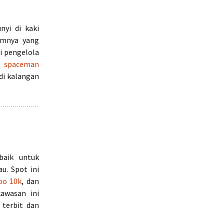
yi di kaki
amnya yang
i pengelola
a
spaceman
di kalangan
baik untuk
u. Spot ini
po 10k
, dan
awasan ini
terbit dan