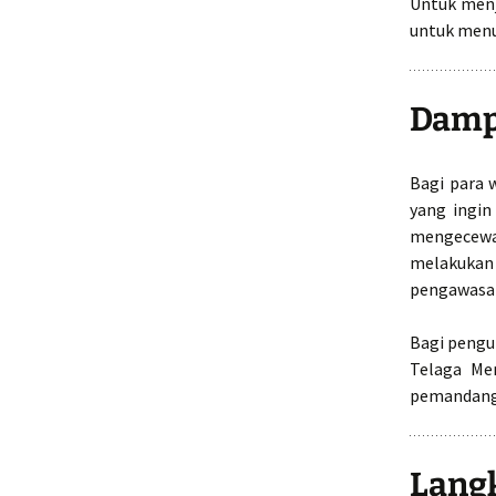
Untuk menj
untuk menu
Damp
Bagi para 
yang ingin
mengecew
melakukan
pengawasan
Bagi pengu
Telaga Men
pemandangan
Lang