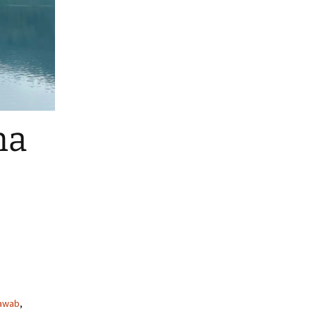
ma
Jawab
,