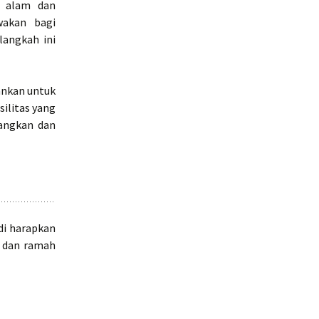
n alam dan
wakan bagi
langkah ini
ankan untuk
silitas yang
angkan dan
di harapkan
, dan ramah