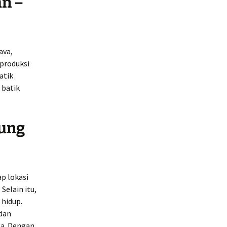
n –
ava,
produksi
atik
 batik
pung
p lokasi
Selain itu,
hidup.
 dan
ga. Dengan