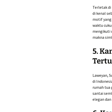
Terletak d
di kenal se
motif yang
waktu cukup
mengikuti 
makna simb
5. Ka
Tertu
Laweyan, Su
di Indones
rumah tua p
santai semb
elegan dan 