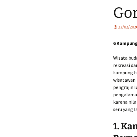
Gor
23/02/202
6 Kampung 
Wisata bud
rekreasi da
kampung ba
wisatawan 
pengrajin l
pengalaman
karena nil
seru yang l
1. Ka