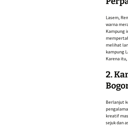
Perp
Lasem, Rem
warna mer
Kampung in
mempertaha
melihat lan
kampung La
Karena itu,
2. Ka
Bogo
Berlanjut k
pengalaman
kreatif ma
sejuk dan a