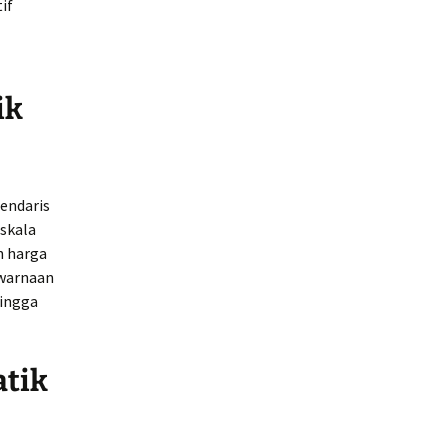
if
ik
endaris
skala
n harga
ewarnaan
hingga
atik