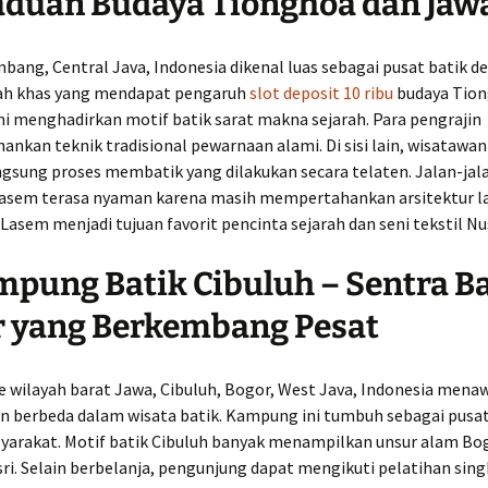
aduan Budaya Tionghoa dan Jaw
bang, Central Java, Indonesia
dikenal luas sebagai pusat batik d
ah khas yang mendapat pengaruh
slot deposit 10 ribu
budaya Tion
i menghadirkan motif batik sarat makna sejarah. Para pengrajin
nkan teknik tradisional pewarnaan alami. Di sisi lain, wisatawan
gsung proses membatik yang dilakukan secara telaten. Jalan-jala
sem terasa nyaman karena masih mempertahankan arsitektur l
 Lasem menjadi tujuan favorit pencinta sejarah dan seni tekstil N
mpung Batik Cibuluh – Sentra B
r yang Berkembang Pesat
e wilayah barat Jawa,
Cibuluh, Bogor, West Java, Indonesia
menaw
 berbeda dalam wisata batik. Kampung ini tumbuh sebagai pusat 
syarakat. Motif batik Cibuluh banyak menampilkan unsur alam Bo
sri. Selain berbelanja, pengunjung dapat mengikuti pelatihan sin