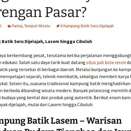
engan Pasar?
6
Pantai
,
Tempat Wisata
6 Kampung Batik Seru Dijelajah
Batik Seru Dijelajah, Lasem hingga Cibuluh
aya berkembang pesat, terutama ketika perjalanan menggabung
n edukasi. Salah satu daya tarik kuat datang
situs judi bola resmi
da
tik yang tersebar di berbagai daerah. Melalui kunjungan ke kamp
mempelajari sejarah, teknik membatik, sekaligus membeli karya
okal. Selain itu, suasana tradisional kampung batik menghadirkan
 berbeda dibanding wisata modern. Banyak pelancong memilih de
ai budaya yang kental dan produk yang autentik. Berikut enam ka
ayak dijelajah, mulai dari Lasem hingga Cibuluh.
mpung Batik Lasem – Warisan