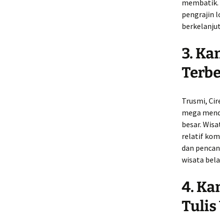
membatik. 
pengrajin 
berkelanju
3. Ka
Terbe
Trusmi, Cir
mega mendu
besar. Wis
relatif ko
dan pencan
wisata bel
4. Ka
Tulis