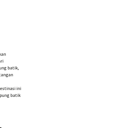
kan
ri
ung batik,
 tangan
stinasi ini
mpung batik