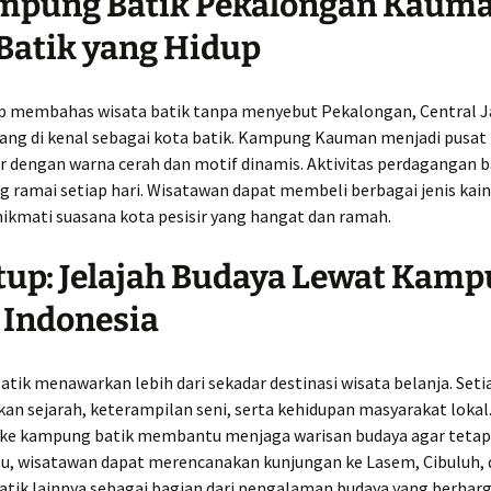
ampung Batik Pekalongan Kauma
Batik yang Hidup
p membahas wisata batik tanpa menyebut
Pekalongan, Central J
ang di kenal sebagai kota batik. Kampung Kauman menjadi pusat 
ir dengan warna cerah dan motif dinamis. Aktivitas perdagangan b
 ramai setiap hari. Wisatawan dapat membeli berbagai jenis kain
ikmati suasana kota pesisir yang hangat dan ramah.
up: Jelajah Budaya Lewat Kam
 Indonesia
ik menawarkan lebih dari sekadar destinasi wisata belanja. Setia
n sejarah, keterampilan seni, serta kehidupan masyarakat lokal. 
 ke kampung batik membantu menjaga warisan budaya agar tetap 
itu, wisatawan dapat merencanakan kunjungan ke Lasem, Cibuluh,
tik lainnya sebagai bagian dari pengalaman budaya yang berhar