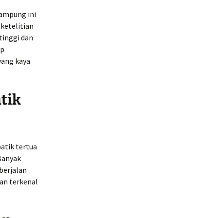
kampung ini
 ketelitian
tinggi dan
ap
yang kaya
tik
atik tertua
 Banyak
berjalan
yan terkenal