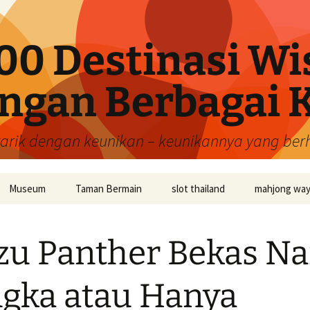
00 Destinasi Wi
ngan Berbagai 
tarik dengan keunikan – keunikannya yang be
Museum
Taman Bermain
slot thailand
mahjong wa
zu Panther Bekas Na
gka atau Hanya