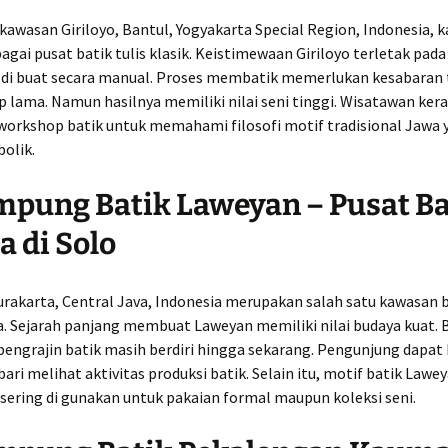
i kawasan
Giriloyo, Bantul, Yogyakarta Special Region, Indonesia
, 
bagai pusat batik tulis klasik. Keistimewaan Giriloyo terletak pada
 di buat secara manual. Proses membatik memerlukan kesabaran 
 lama. Namun hasilnya memiliki nilai seni tinggi. Wisatawan ker
workshop batik untuk memahami filosofi motif tradisional Jawa 
olik.
mpung Batik Laweyan – Pusat Ba
a di Solo
rakarta, Central Java, Indonesia
merupakan salah satu kawasan b
ia. Sejarah panjang membuat Laweyan memiliki nilai budaya kuat.
engrajin batik masih berdiri hingga sekarang. Pengunjung dapat 
ari melihat aktivitas produksi batik. Selain itu, motif batik Lawe
sering di gunakan untuk pakaian formal maupun koleksi seni.