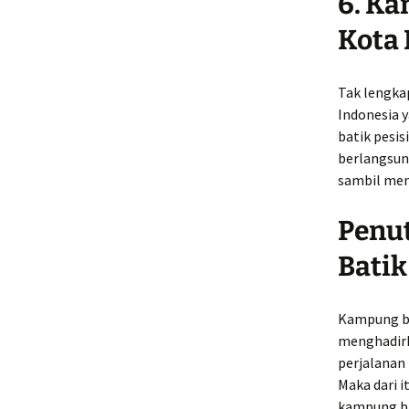
6. K
Kota 
Tak lengka
Indonesia
y
batik pesis
berlangsung
sambil men
Penut
Batik
Kampung bat
menghadirka
perjalanan
Maka dari 
kampung ba