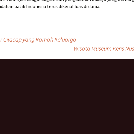
ndahan batik Indonesia terus dikenal luas di dunia.
ir Cilacap yang Ramah Keluarga
Wisata Museum Keris Nus