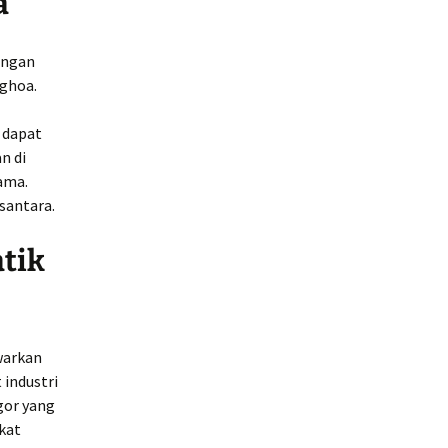
a
engan
ghoa.
 dapat
n di
ama.
usantara.
atik
arkan
industri
gor yang
gkat