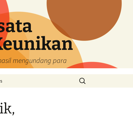
sata
Keunikan
rhasil mengundang para
Cari
ys
untuk:
ik,